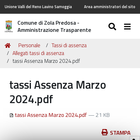
Unione Valli del Reno Lavino Samoggia
Area amministratori del sito
Comune di Zola Predosa -
SEARC
Togg
Amministrazione Trasparente
Tu
Home
Personale
Tassi di assenza
sei
Allegati tassi di assenza
qui:
tassi Assenza Marzo 2024.pdf
tassi Assenza Marzo
2024.pdf
tassi Assenza Marzo 2024.pdf
— 21 KB
Azioni
STAMPA