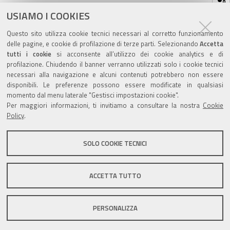
sul
ultima modifica
31/05/2024
documento
USIAMO I COOKIES
Questo sito utilizza cookie tecnici necessari al corretto funzionamento
delle pagine, e cookie di profilazione di terze parti. Selezionando
Accetta
tutti i cookie
si acconsente all’utilizzo dei cookie analytics e di
profilazione. Chiudendo il banner verranno utilizzati solo i cookie tecnici
Valuta questo sito
necessari alla navigazione e alcuni contenuti potrebbero non essere
disponibili. Le preferenze possono essere modificate in qualsiasi
momento dal menu laterale "Gestisci impostazioni cookie".
Per maggiori informazioni, ti invitiamo a consultare la nostra
Cookie
Policy
.
SOLO COOKIE TECNICI
Sito istituzionale Comune di Zola Predosa
ACCETTA TUTTO
Privacy policy
|
DPO
|
Accessibilità
PERSONALIZZA