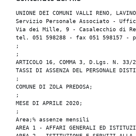
UNIONE DEI COMUNI VALLI RENO, LAVINO 
Servizio Personale Associato - Uffici
Via dei Mille, 9 - Casalecchio di Ren
tel. 051 598288 - fax 051 598157 - p
;

;

ARTICOLO 16, COMMA 3, D.Lgs. N. 33/20
TASSI DI ASSENZA DEL PERSONALE DISTIN
;

COMUNE DI ZOLA PREDOSA;

;

MESE DI APRILE 2020;

;

Area;% assenze mensili

AREA 1 - AFFARI GENERALI ED ISTITUZIO
AREA 2 - ISTITUZIONE E SERVIZI ALLA P