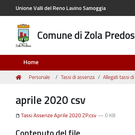
Unione Valli del Reno Lavino Samoggia
Comune di Zola Predos
Sezioni
Home
Tu
Home
Personale
Tassi di assenza
Allegati tassi 
sei
qui:
aprile 2020 csv
Tassi Assenze Aprile 2020 ZP.csv
— 0 KB
Contenuto del file