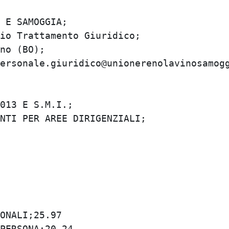
E SAMOGGIA;

o Trattamento Giuridico;

o (BO);

ersonale.giuridico@unionerenolavinosamoggi
13 E S.M.I.;

TI PER AREE DIRIGENZIALI;

NALI;25.97

ERSONA;20.24
