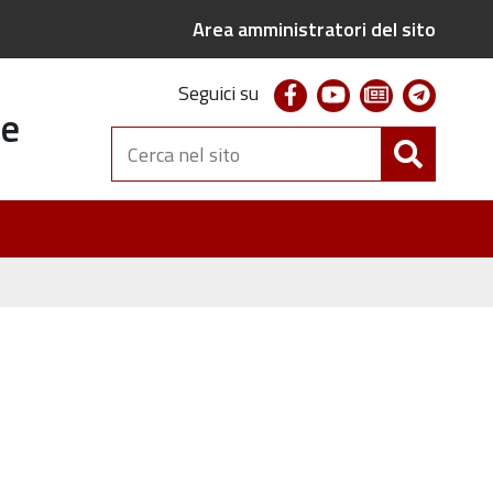
Area amministratori del sito
facebook
youtube
newsletter
telegr
Seguici su
te
Cerca
nel
sito