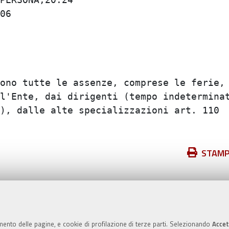
6

ono tutte le assenze, comprese le ferie, e
l'Ente, dai dirigenti (tempo indeterminato
), dalle alte specializzazioni art. 110  e
Azioni
STAM
sul
documento
Valuta questo sito
mento delle pagine, e cookie di profilazione di terze parti. Selezionando
Accet