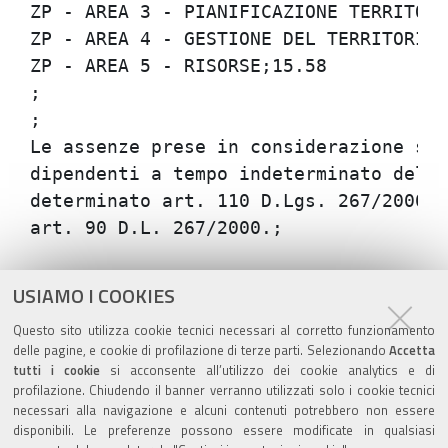
ZP - AREA 3 - PIANIFICAZIONE TERRITORIA
ZP - AREA 4 - GESTIONE DEL TERRITORIO;1
ZP - AREA 5 - RISORSE;15.58

;

;

Le assenze prese in considerazione son
dipendenti a tempo indeterminato dell'
determinato art. 110 D.Lgs. 267/2000),
Azioni
STAMPA
USIAMO I COOKIES
sul
ultima modifica
28/10/2021
Questo sito utilizza cookie tecnici necessari al corretto funzionamento
documento
delle pagine, e cookie di profilazione di terze parti. Selezionando
Accetta
tutti i cookie
si acconsente all’utilizzo dei cookie analytics e di
profilazione. Chiudendo il banner verranno utilizzati solo i cookie tecnici
necessari alla navigazione e alcuni contenuti potrebbero non essere
disponibili. Le preferenze possono essere modificate in qualsiasi