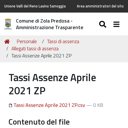
Unione Valli del Reno Lavino Samoggia
Area amministratori del sito
Comune di Zola Predosa -
SEARC
Togg
Amministrazione Trasparente
Tu
Home
Personale
Tassi di assenza
sei
Allegati tassi di assenza
qui:
Tassi Assenze Aprile 2021 ZP
Tassi Assenze Aprile
2021 ZP
Tassi Assenze Aprile 2021 ZP.csv
— 0 KB
Contenuto del file