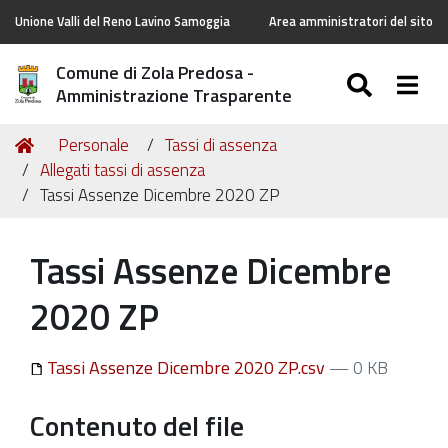
Unione Valli del Reno Lavino Samoggia
Area amministratori del sito
Comune di Zola Predosa -
SEARC
Togg
Amministrazione Trasparente
Tu
Home
Personale
Tassi di assenza
sei
Allegati tassi di assenza
qui:
Tassi Assenze Dicembre 2020 ZP
Tassi Assenze Dicembre
2020 ZP
Tassi Assenze Dicembre 2020 ZP.csv
— 0 KB
Contenuto del file