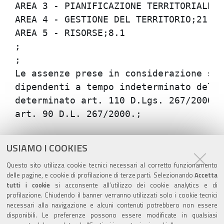
AREA 3 - PIANIFICAZIONE TERRITORIALE ED
AREA 4 - GESTIONE DEL TERRITORIO;21.43

AREA 5 - RISORSE;8.1

;

;

Le assenze prese in considerazione son
dipendenti a tempo indeterminato dell'
determinato art. 110 D.Lgs. 267/2000),
Azioni
STAMPA
USIAMO I COOKIES
sul
ultima modifica
11/03/2021
Questo sito utilizza cookie tecnici necessari al corretto funzionamento
documento
delle pagine, e cookie di profilazione di terze parti. Selezionando
Accetta
tutti i cookie
si acconsente all’utilizzo dei cookie analytics e di
profilazione. Chiudendo il banner verranno utilizzati solo i cookie tecnici
necessari alla navigazione e alcuni contenuti potrebbero non essere
disponibili. Le preferenze possono essere modificate in qualsiasi