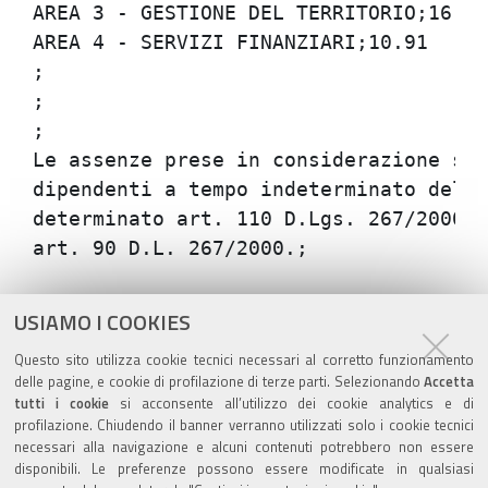
AREA 3 - GESTIONE DEL TERRITORIO;16.5

AREA 4 - SERVIZI FINANZIARI;10.91

;

;

;

Le assenze prese in considerazione son
dipendenti a tempo indeterminato dell'
determinato art. 110 D.Lgs. 267/2000),
Azioni
STAMPA
USIAMO I COOKIES
sul
ultima modifica
22/06/2020
Questo sito utilizza cookie tecnici necessari al corretto funzionamento
documento
delle pagine, e cookie di profilazione di terze parti. Selezionando
Accetta
tutti i cookie
si acconsente all’utilizzo dei cookie analytics e di
profilazione. Chiudendo il banner verranno utilizzati solo i cookie tecnici
necessari alla navigazione e alcuni contenuti potrebbero non essere
disponibili. Le preferenze possono essere modificate in qualsiasi