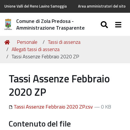
Unione Valli del Reno Lavino Samoggia
Area amministratori del sito
Comune di Zola Predosa -
SEARC
Togg
Amministrazione Trasparente
Tu
Home
Personale
Tassi di assenza
sei
Allegati tassi di assenza
qui:
Tassi Assenze Febbraio 2020 ZP
Tassi Assenze Febbraio
2020 ZP
Tassi Assenze Febbraio 2020 ZP.csv
— 0 KB
Contenuto del file