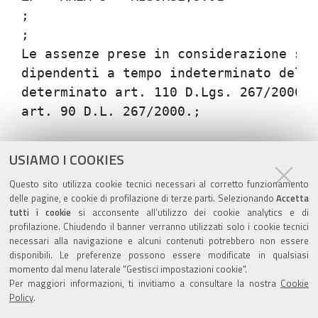
;

;

Le assenze prese in considerazione son
dipendenti a tempo indeterminato dell'
determinato art. 110 D.Lgs. 267/2000),
Azioni
STAMPA
USIAMO I COOKIES
sul
ultima modifica
07/06/2021
Questo sito utilizza cookie tecnici necessari al corretto funzionamento
documento
delle pagine, e cookie di profilazione di terze parti. Selezionando
Accetta
tutti i cookie
si acconsente all’utilizzo dei cookie analytics e di
profilazione. Chiudendo il banner verranno utilizzati solo i cookie tecnici
necessari alla navigazione e alcuni contenuti potrebbero non essere
disponibili. Le preferenze possono essere modificate in qualsiasi
momento dal menu laterale "Gestisci impostazioni cookie".
Valuta questo sito
Per maggiori informazioni, ti invitiamo a consultare la nostra
Cookie
Policy
.