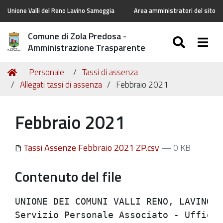
Unione Valli del Reno Lavino Samoggia
Area amministratori del sito
Comune di Zola Predosa -
SEARC
Togg
Amministrazione Trasparente
Tu
Home
Personale
Tassi di assenza
sei
Allegati tassi di assenza
Febbraio 2021
qui:
Febbraio 2021
Tassi Assenze Febbraio 2021 ZP.csv
— 0 KB
Contenuto del file
UNIONE DEI COMUNI VALLI RENO, LAVINO E 
Servizio Personale Associato - Ufficio 