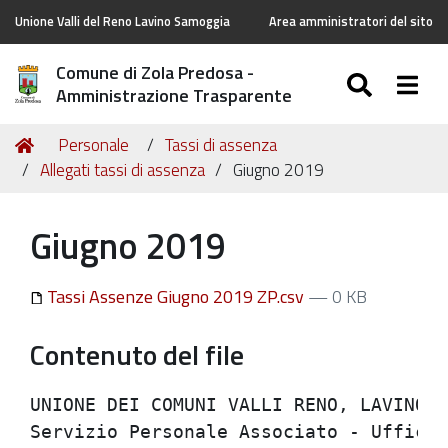
Unione Valli del Reno Lavino Samoggia
Area amministratori del sito
Comune di Zola Predosa -
SEARC
Togg
Amministrazione Trasparente
Tu
Home
Personale
Tassi di assenza
sei
Allegati tassi di assenza
Giugno 2019
qui:
Giugno 2019
Tassi Assenze Giugno 2019 ZP.csv
— 0 KB
Contenuto del file
UNIONE DEI COMUNI VALLI RENO, LAVINO E 
Servizio Personale Associato - Ufficio 