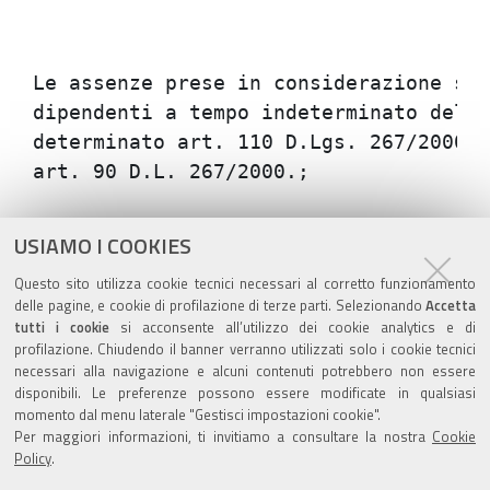
Le assenze prese in considerazione son
dipendenti a tempo indeterminato dell'
determinato art. 110 D.Lgs. 267/2000),
Azioni
STAMPA
USIAMO I COOKIES
sul
ultima modifica
22/08/2019
Questo sito utilizza cookie tecnici necessari al corretto funzionamento
documento
delle pagine, e cookie di profilazione di terze parti. Selezionando
Accetta
tutti i cookie
si acconsente all’utilizzo dei cookie analytics e di
profilazione. Chiudendo il banner verranno utilizzati solo i cookie tecnici
necessari alla navigazione e alcuni contenuti potrebbero non essere
disponibili. Le preferenze possono essere modificate in qualsiasi
momento dal menu laterale "Gestisci impostazioni cookie".
Valuta questo sito
Per maggiori informazioni, ti invitiamo a consultare la nostra
Cookie
Policy
.