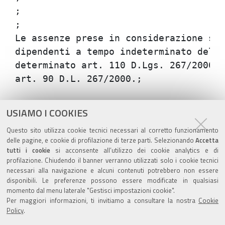
;

;

Le assenze prese in considerazione son
dipendenti a tempo indeterminato dell'
determinato art. 110 D.Lgs. 267/2000),
Azioni
STAMPA
USIAMO I COOKIES
sul
ultima modifica
09/08/2020
Questo sito utilizza cookie tecnici necessari al corretto funzionamento
documento
delle pagine, e cookie di profilazione di terze parti. Selezionando
Accetta
tutti i cookie
si acconsente all’utilizzo dei cookie analytics e di
profilazione. Chiudendo il banner verranno utilizzati solo i cookie tecnici
necessari alla navigazione e alcuni contenuti potrebbero non essere
disponibili. Le preferenze possono essere modificate in qualsiasi
momento dal menu laterale "Gestisci impostazioni cookie".
Valuta questo sito
Per maggiori informazioni, ti invitiamo a consultare la nostra
Cookie
Policy
.