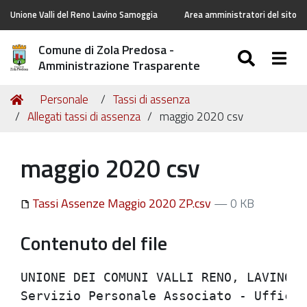
Unione Valli del Reno Lavino Samoggia
Area amministratori del sito
Comune di Zola Predosa -
SEARC
Togg
Amministrazione Trasparente
Tu
Home
Personale
Tassi di assenza
sei
Allegati tassi di assenza
maggio 2020 csv
qui:
maggio 2020 csv
Tassi Assenze Maggio 2020 ZP.csv
— 0 KB
Contenuto del file
UNIONE DEI COMUNI VALLI RENO, LAVINO E 
Servizio Personale Associato - Ufficio 