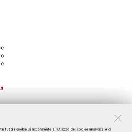
ffettuate dai;

 e tempo ;

 dai dipendenti;

PA
ta tutti i cookie
si acconsente all’utilizzo dei cookie analytics e di