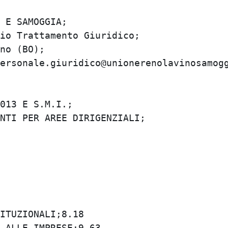
E SAMOGGIA;

o Trattamento Giuridico;

o (BO);

ersonale.giuridico@unionerenolavinosamoggi
13 E S.M.I.;

TI PER AREE DIRIGENZIALI;

TUZIONALI;8.18

ALLE IMPRESE;9.63
