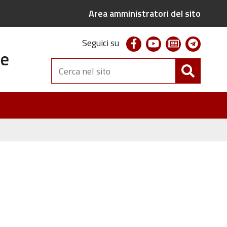
Area amministratori del sito
facebook
youtube
newsletter
telegr
Seguici su
te
Cerca
nel
sito