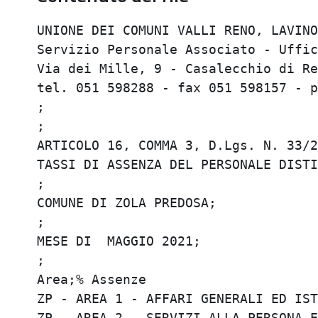
UNIONE DEI COMUNI VALLI RENO, LAVINO 
Servizio Personale Associato - Uffici
Via dei Mille, 9 - Casalecchio di Ren
tel. 051 598288 - fax 051 598157 - p
;

;

ARTICOLO 16, COMMA 3, D.Lgs. N. 33/20
TASSI DI ASSENZA DEL PERSONALE DISTIN
;

COMUNE DI ZOLA PREDOSA;

;

MESE DI  MAGGIO 2021;

;

Area;% Assenze

ZP - AREA 1 - AFFARI GENERALI ED ISTI
ZP - AREA 2 - SERVIZI ALLA PERSONA E 