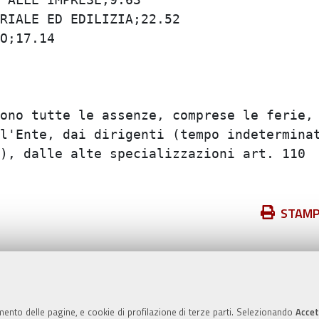
IALE ED EDILIZIA;22.52

;17.14

ono tutte le assenze, comprese le ferie, e
l'Ente, dai dirigenti (tempo indeterminato
), dalle alte specializzazioni art. 110  e
Azioni
STAM
sul
documento
Valuta questo sito
mento delle pagine, e cookie di profilazione di terze parti. Selezionando
Accet