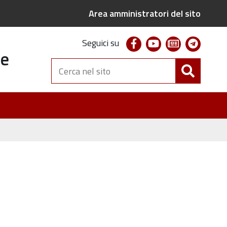
Area amministratori del sito
facebook
youtube
newsletter
telegr
Seguici su
te
Cerca
nel
sito