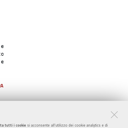
ffettuate dai;

 e tempo ;

 dai dipendenti;

PA
ta tutti i cookie
si acconsente all’utilizzo dei cookie analytics e di