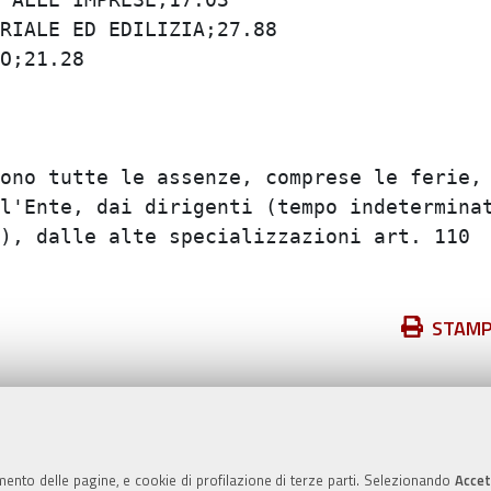
IALE ED EDILIZIA;27.88

;21.28

ono tutte le assenze, comprese le ferie, e
l'Ente, dai dirigenti (tempo indeterminato
), dalle alte specializzazioni art. 110  e
Azioni
STAM
sul
documento
Valuta questo sito
mento delle pagine, e cookie di profilazione di terze parti. Selezionando
Accet