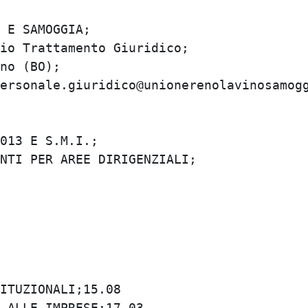
E SAMOGGIA;

o Trattamento Giuridico;

o (BO);

ersonale.giuridico@unionerenolavinosamoggi
13 E S.M.I.;

TI PER AREE DIRIGENZIALI;

TUZIONALI;15.08

ALLE IMPRESE;17.03
