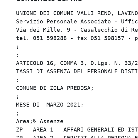
UNIONE DEI COMUNI VALLI RENO, LAVINO 
Servizio Personale Associato - Uffici
Via dei Mille, 9 - Casalecchio di Ren
tel. 051 598288 - fax 051 598157 - p
;

;

ARTICOLO 16, COMMA 3, D.Lgs. N. 33/20
TASSI DI ASSENZA DEL PERSONALE DISTIN
;

COMUNE DI ZOLA PREDOSA;

;

MESE DI  MARZO 2021;

;

Area;% Assenze

ZP - AREA 1 - AFFARI GENERALI ED ISTI
ZP - AREA 2 - SERVIZI ALLA PERSONA E 