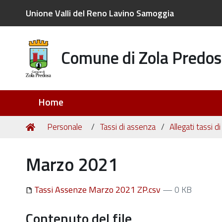
Unione Valli del Reno Lavino Samoggia
Comune di Zola Predos
Sezioni
Home
Tu
Home
Personale
Tassi di assenza
Allegati tassi 
sei
qui:
Marzo 2021
Tassi Assenze Marzo 2021 ZP.csv
— 0 KB
Contenuto del file