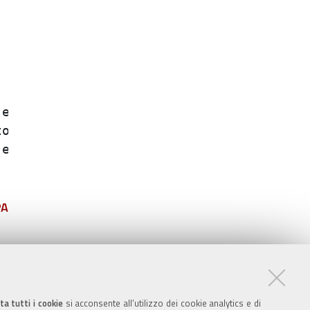
ffettuate dai;

 e tempo ;

 dai dipendenti;

PA
ta tutti i cookie
si acconsente all’utilizzo dei cookie analytics e di