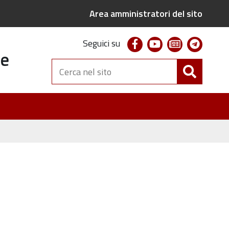
Area amministratori del sito
facebook
youtube
newsletter
telegr
Seguici su
te
Cerca
nel
sito