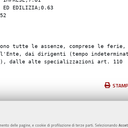
ED EDILIZIA;0.63

2

ono tutte le assenze, comprese le ferie, e
l'Ente, dai dirigenti (tempo indeterminato
), dalle alte specializzazioni art. 110  e
Azioni
STAM
sul
documento
Valuta questo sito
mento delle pagine, e cookie di profilazione di terze parti. Selezionando
Accet