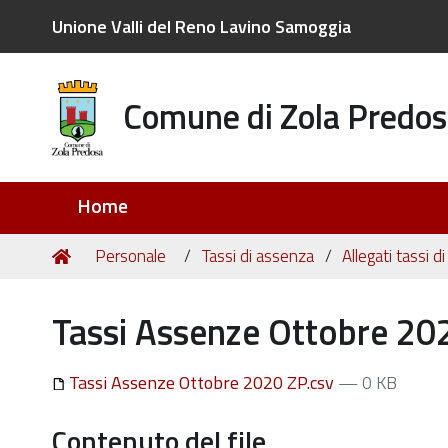
Unione Valli del Reno Lavino Samoggia
Comune di Zola Predos
Sezioni
Home
Tu
Home
Personale
Tassi di assenza
Allegati tassi 
sei
qui:
Tassi Assenze Ottobre 20
Tassi Assenze Ottobre 2020 ZP.csv
— 0 KB
Contenuto del file