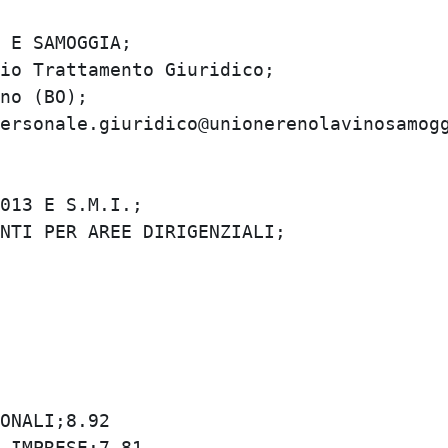
E SAMOGGIA;

o Trattamento Giuridico;

o (BO);

ersonale.giuridico@unionerenolavinosamoggi
13 E S.M.I.;

TI PER AREE DIRIGENZIALI;

NALI;8.92

IMPRESE;7.81
