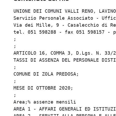
UNIONE DEI COMUNI VALLI RENO, LAVINO 
Servizio Personale Associato - Uffici
Via dei Mille, 9 - Casalecchio di Ren
tel. 051 598288 - fax 051 598157 - p
;

;

ARTICOLO 16, COMMA 3, D.Lgs. N. 33/20
TASSI DI ASSENZA DEL PERSONALE DISTIN
;

COMUNE DI ZOLA PREDOSA;

;

MESE DI OTTOBRE 2020;

;

Area;% assenze mensili

AREA 1 - AFFARI GENERALI ED ISTITUZIO
AREA 2 - SERVIZI ALLA PERSONA E ALLE 