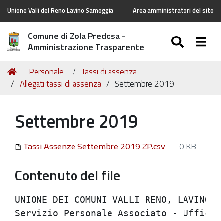
Unione Valli del Reno Lavino Samoggia
Area amministratori del sito
Comune di Zola Predosa -
SEARC
Togg
Amministrazione Trasparente
Tu
Home
Personale
Tassi di assenza
sei
Allegati tassi di assenza
Settembre 2019
qui:
Settembre 2019
Tassi Assenze Settembre 2019 ZP.csv
— 0 KB
Contenuto del file
UNIONE DEI COMUNI VALLI RENO, LAVINO E 
Servizio Personale Associato - Ufficio 