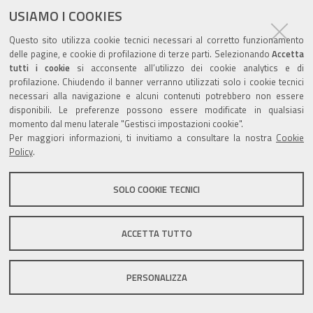
USIAMO I COOKIES
Questo sito utilizza cookie tecnici necessari al corretto funzionamento
delle pagine, e cookie di profilazione di terze parti. Selezionando
Accetta
tutti i cookie
si acconsente all’utilizzo dei cookie analytics e di
Valuta questo sito
profilazione. Chiudendo il banner verranno utilizzati solo i cookie tecnici
necessari alla navigazione e alcuni contenuti potrebbero non essere
disponibili. Le preferenze possono essere modificate in qualsiasi
momento dal menu laterale "Gestisci impostazioni cookie".
Per maggiori informazioni, ti invitiamo a consultare la nostra
Cookie
Policy
.
Sito istituzionale Comune di Zola Predosa
SOLO COOKIE TECNICI
Privacy policy
|
DPO
|
Accessibilità
ACCETTA TUTTO
PERSONALIZZA