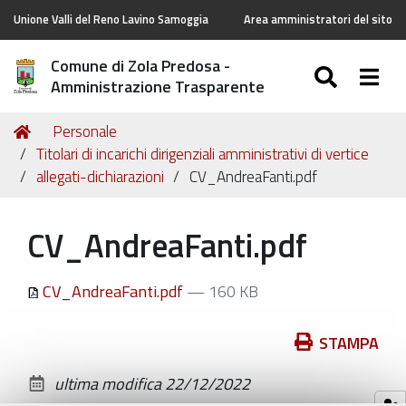
Unione Valli del Reno Lavino Samoggia
Area amministratori del sito
Comune di Zola Predosa -
SEARC
Togg
Amministrazione Trasparente
Tu
Home
Personale
sei
Titolari di incarichi dirigenziali amministrativi di vertice
qui:
allegati-dichiarazioni
CV_AndreaFanti.pdf
CV_AndreaFanti.pdf
CV_AndreaFanti.pdf
— 160 KB
Azioni
STAMPA
sul
ultima modifica
22/12/2022
documento