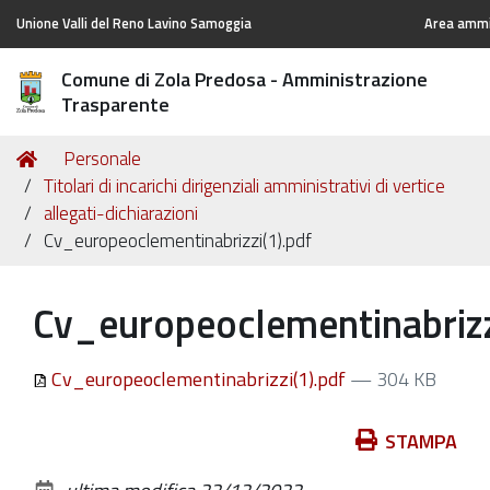
Unione Valli del Reno Lavino Samoggia
Area ammin
Comune di Zola Predosa - Amministrazione
Trasparente
Tu
Home
Personale
sei
Titolari di incarichi dirigenziali amministrativi di vertice
qui:
allegati-dichiarazioni
Cv_europeoclementinabrizzi(1).pdf
Cv_europeoclementinabrizz
Cv_europeoclementinabrizzi(1).pdf
— 304 KB
Azioni
STAMPA
sul