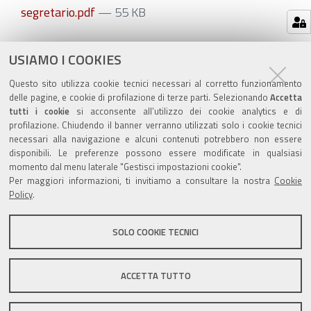
segretario.pdf
— 55 KB
Azioni
STAMPA
USIAMO I COOKIES
sul
ultima modifica
29/01/2021
Questo sito utilizza cookie tecnici necessari al corretto funzionamento
documento
delle pagine, e cookie di profilazione di terze parti. Selezionando
Accetta
tutti i cookie
si acconsente all’utilizzo dei cookie analytics e di
profilazione. Chiudendo il banner verranno utilizzati solo i cookie tecnici
necessari alla navigazione e alcuni contenuti potrebbero non essere
disponibili. Le preferenze possono essere modificate in qualsiasi
momento dal menu laterale "Gestisci impostazioni cookie".
Valuta questo sito
Per maggiori informazioni, ti invitiamo a consultare la nostra
Cookie
Policy
.
SOLO COOKIE TECNICI
Sito istituzionale Comune di Zola Predosa
ACCETTA TUTTO