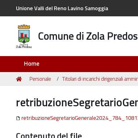
Unione Valli del Reno Lavino Samoggia
Comune di Zola Predos
Sezioni
Home
Tu
Home
Personale
Titolari di incarichi dirigenziali ammin
sei
qui:
retribuzioneSegretario
retribuzioneSegretarioGenerale2024_784_1081
Contenuto del file