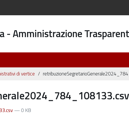
a - Amministrazione Trasparen
istrativi di vertice
retribuzioneSegretarioGenerale2024_78
Generale2024_784_108133.cs
33.csv
— 0 KB