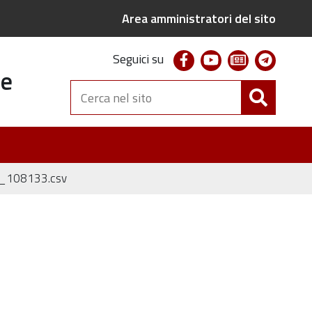
Area amministratori del sito
facebook
youtube
newsletter
telegr
Seguici su
te
Cerca
nel
sito
4_108133.csv
v