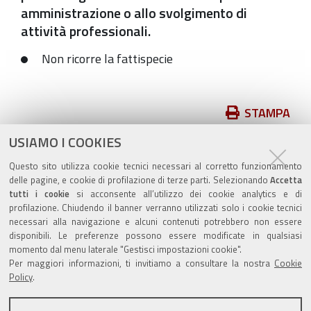
amministrazione o allo svolgimento di
attività professionali.
Non ricorre la fattispecie
Azioni
STAMPA
sul
USIAMO I COOKIES
pubblicato il
22/12/2022
—
documento
ultima modifica
22/12/2022
Questo sito utilizza cookie tecnici necessari al corretto funzionamento
delle pagine, e cookie di profilazione di terze parti. Selezionando
Accetta
tutti i cookie
si acconsente all’utilizzo dei cookie analytics e di
profilazione. Chiudendo il banner verranno utilizzati solo i cookie tecnici
necessari alla navigazione e alcuni contenuti potrebbero non essere
disponibili. Le preferenze possono essere modificate in qualsiasi
Valuta questo sito
momento dal menu laterale "Gestisci impostazioni cookie".
Per maggiori informazioni, ti invitiamo a consultare la nostra
Cookie
Policy
.