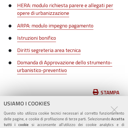
HERA: modulo richiesta parere e allegati per
opere di urbanizzazione
ARPA: modulo impegno pagamento
Istruzioni bonifico
Diritti segreteria area tecnica
Domanda di Approvazione dello strumento-
urbanistico-preventivo
Azioni
STAMPA
sul
USIAMO I COOKIES
pubblicato il
11/04/2019
—
documento
ultima modifica
25/07/2025
Questo sito utilizza cookie tecnici necessari al corretto funzionamento
delle pagine, e cookie di profilazione di terze parti. Selezionando
Accetta
tutti i cookie
si acconsente all’utilizzo dei cookie analytics e di