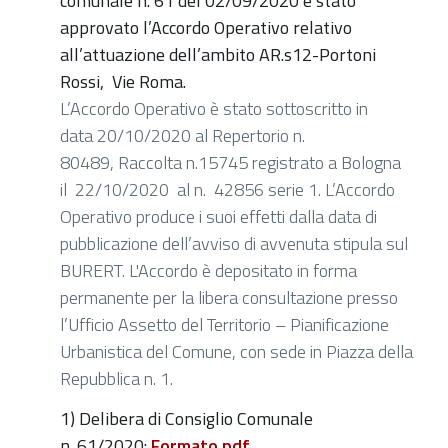
comunale n.
61
del 0
2/09/2020
è stato
approvato l’Accordo Operativo relativo
all’attuazione dell’ambito A
R.s12
-
Portoni
Rossi
, Vie
Roma
.
L’Accordo Operativo è stato sottoscritto in
data
20/10/2020
al Repertorio n.
80489
,
Raccolta n.15745 registrato a Bologna
il
22/10/2020 al n.
42856 serie 1
.
L’Accordo
Operativo produce i suoi effetti dalla data di
pubblicazione dell’avviso di avvenuta stipula sul
BURERT. L'Accordo è depositato in forma
permanente per la libera consultazione presso
l’Ufficio Assetto del Territorio – Pianificazione
Urbanistica del Comune, con sede in Piazza della
Repubblica n. 1.
1) Delibera di Consiglio Comunale
n.
61
/2020:
Formato pdf