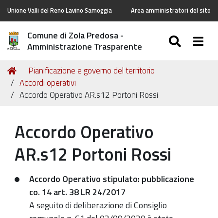
Unione Valli del Reno Lavino Samoggia
Area amministratori del sito
Comune di Zola Predosa -
SEARC
Togg
Amministrazione Trasparente
Tu
Home
Pianificazione e governo del territorio
sei
Accordi operativi
qui:
Accordo Operativo AR.s12 Portoni Rossi
Accordo Operativo
AR.s12 Portoni Rossi
Accordo Operativo stipulato: pubblicazione
co. 14 art. 38 LR 24/2017
A seguito di deliberazione di Consiglio