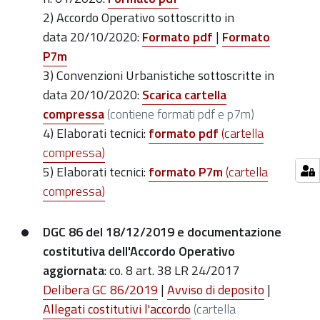
2) Accordo Operativo sottoscritto in
data
20/10/2020
:
Formato pdf
|
Formato
P7m
3) Convenzion
i
Urbanistic
he
sottoscritt
e
in
data
20/10/2020
:
Scarica cartella
compressa
(contiene formati pdf e p7m)
4) Elaborati tecnici:
formato pdf
(cartella
compressa
)
5) Elaborati tecnici:
formato P7m
(cartella
compressa)
DGC 86 del 18/12/2019 e documentazione
costitutiva dell'Accordo Operativo
aggiornata
: co. 8 art. 38 LR 24/2017
Delibera GC 86/2019
|
Avviso di deposito
|
Allegati costitutivi l'accordo
(cartella