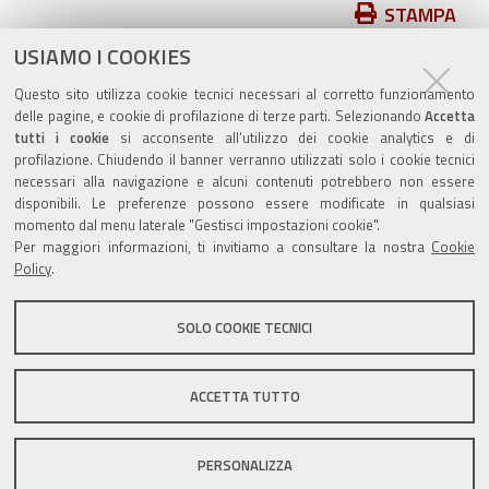
Azioni
STAMPA
sul
USIAMO I COOKIES
pubblicato il
17/05/2019
—
documento
ultima modifica
03/11/2020
Questo sito utilizza cookie tecnici necessari al corretto funzionamento
delle pagine, e cookie di profilazione di terze parti. Selezionando
Accetta
tutti i cookie
si acconsente all’utilizzo dei cookie analytics e di
profilazione. Chiudendo il banner verranno utilizzati solo i cookie tecnici
necessari alla navigazione e alcuni contenuti potrebbero non essere
disponibili. Le preferenze possono essere modificate in qualsiasi
momento dal menu laterale "Gestisci impostazioni cookie".
Valuta questo sito
Per maggiori informazioni, ti invitiamo a consultare la nostra
Cookie
Policy
.
SOLO COOKIE TECNICI
Sito istituzionale Comune di Zola Predosa
ACCETTA TUTTO
PERSONALIZZA
Privacy policy
|
DPO
|
Accessibilità