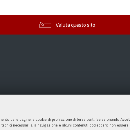
sul
documento
Valuta questo sito
mento delle pagine, e cookie di profilazione di terze parti. Selezionando
Accet
ie tecnici necessari alla navigazione e alcuni contenuti potrebbero non essere