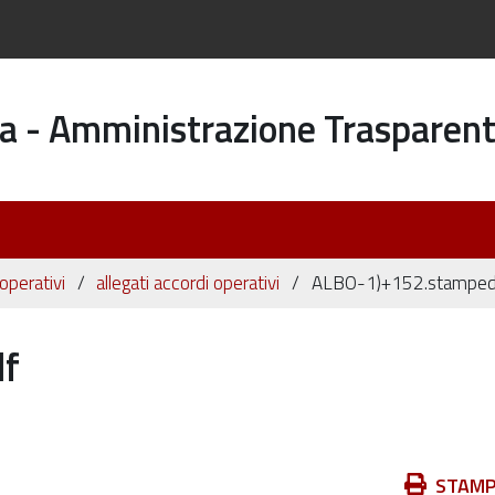
a - Amministrazione Trasparen
operativi
allegati accordi operativi
ALBO-1)+152.stamped
f
Azioni
STAM