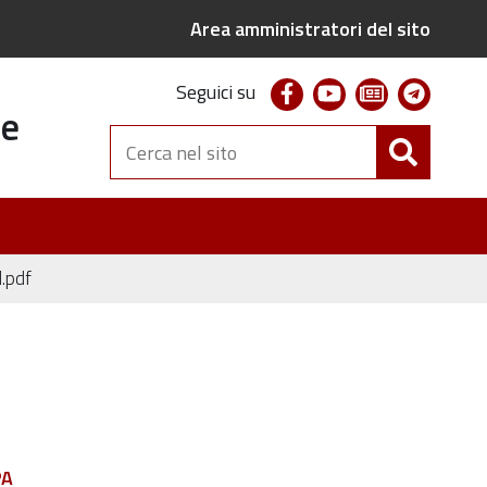
Area amministratori del sito
facebook
youtube
newsletter
telegr
Seguici su
te
Cerca
nel
sito
.pdf
PA