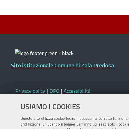
Sito istituzionale Comune di Zola Predosa
Privacy policy
|
DPO
|
Accessibilità
USIAMO I COOKIES
Questo sito utilizza cookie tecnici necessari al corretto funziona
profilazione. Chiudendo il banner verranno utilizzati solo i cook