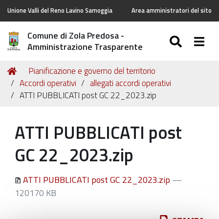
Unione Valli del Reno Lavino Samoggia
Area amministratori del sito
Comune di Zola Predosa -
SEARC
Togg
Amministrazione Trasparente
Tu
Home
Pianificazione e governo del territorio
sei
Accordi operativi
allegati accordi operativi
qui:
ATTI PUBBLICATI post GC 22_2023.zip
ATTI PUBBLICATI post
GC 22_2023.zip
ATTI PUBBLICATI post GC 22_2023.zip
—
120170 KB