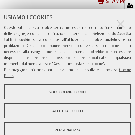
Azioni
STAMPA
sul
ultima modifica
13/03/2023
USIAMO I COOKIES
documento
Questo sito utilizza cookie tecnici necessari al corretto funzionamento
delle pagine, e cookie di profilazione di terze parti. Selezionando
Accetta
tutti i cookie
si acconsente all’utilizzo dei cookie analytics e di
profilazione. Chiudendo il banner verranno utilizzati solo i cookie tecnici
Valuta questo sito
necessari alla navigazione e alcuni contenuti potrebbero non essere
disponibili. Le preferenze possono essere modificate in qualsiasi
momento dal menu laterale "Gestisci impostazioni cookie".
Per maggiori informazioni, ti invitiamo a consultare la nostra
Cookie
Policy
.
SOLO COOKIE TECNICI
Sito istituzionale Comune di Zola Predosa
ACCETTA TUTTO
Privacy policy
|
DPO
|
Accessibilità
PERSONALIZZA