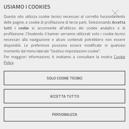
USIAMO I COOKIES
Questo sito utilizza cookie tecnici necessari al corretto funzionamento
delle pagine, e cookie di profilazione di terze parti. Selezionando
Accetta
tutti i cookie
si acconsente all’utilizzo dei cookie analytics e di
Valuta questo sito
profilazione. Chiudendo il banner verranno utilizzati solo i cookie tecnici
necessari alla navigazione e alcuni contenuti potrebbero non essere
disponibili. Le preferenze possono essere modificate in qualsiasi
momento dal menu laterale "Gestisci impostazioni cookie".
Per maggiori informazioni, ti invitiamo a consultare la nostra
Cookie
Policy
.
Sito istituzionale Comune di Zola Predosa
SOLO COOKIE TECNICI
Privacy policy
|
DPO
|
Accessibilità
ACCETTA TUTTO
PERSONALIZZA