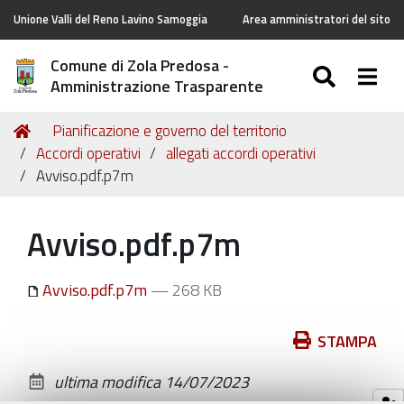
Unione Valli del Reno Lavino Samoggia
Area amministratori del sito
Comune di Zola Predosa -
SEARC
Togg
Amministrazione Trasparente
Tu
Home
Pianificazione e governo del territorio
sei
Accordi operativi
allegati accordi operativi
qui:
Avviso.pdf.p7m
Avviso.pdf.p7m
Avviso.pdf.p7m
— 268 KB
Azioni
STAMPA
sul
ultima modifica
14/07/2023
documento