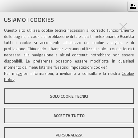
Azioni
STAMPA
USIAMO I COOKIES
sul
ultima modifica
11/04/2019
Questo sito utilizza cookie tecnici necessari al corretto funzionamento
documento
delle pagine, e cookie di profilazione di terze parti. Selezionando
Accetta
tutti i cookie
si acconsente all’utilizzo dei cookie analytics e di
profilazione. Chiudendo il banner verranno utilizzati solo i cookie tecnici
necessari alla navigazione e alcuni contenuti potrebbero non essere
disponibili. Le preferenze possono essere modificate in qualsiasi
Valuta questo sito
momento dal menu laterale "Gestisci impostazioni cookie".
Per maggiori informazioni, ti invitiamo a consultare la nostra
Cookie
Policy
.
SOLO COOKIE TECNICI
Sito istituzionale Comune di Zola Predosa
ACCETTA TUTTO
PERSONALIZZA