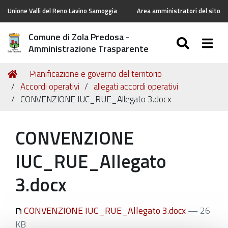
Unione Valli del Reno Lavino Samoggia
Area amministratori del sito
Comune di Zola Predosa -
SEARC
Togg
Amministrazione Trasparente
Tu
Home
Pianificazione e governo del territorio
sei
Accordi operativi
allegati accordi operativi
qui:
CONVENZIONE IUC_RUE_Allegato 3.docx
CONVENZIONE
IUC_RUE_Allegato
3.docx
CONVENZIONE IUC_RUE_Allegato 3.docx
— 26
KB