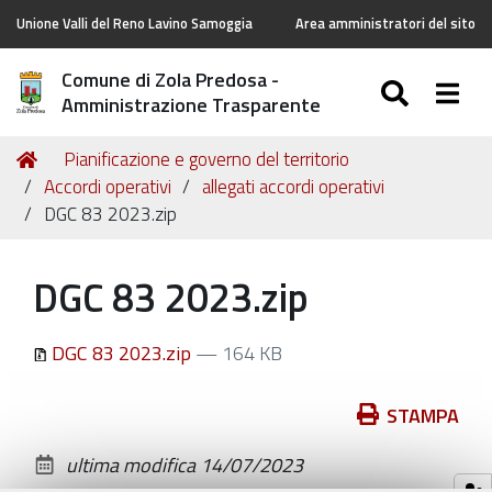
Unione Valli del Reno Lavino Samoggia
Area amministratori del sito
Comune di Zola Predosa -
SEARC
Togg
Amministrazione Trasparente
Tu
Home
Pianificazione e governo del territorio
sei
Accordi operativi
allegati accordi operativi
qui:
DGC 83 2023.zip
DGC 83 2023.zip
DGC 83 2023.zip
— 164 KB
Azioni
STAMPA
sul
ultima modifica
14/07/2023
documento