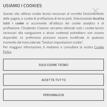
USIAMO I COOKIES
Questo sito utilizza cookie tecnici necessari al corretto funzionamento
delle pagine, e cookie di profilazione di terze parti. Selezionando
Accetta
tutti i cookie
si acconsente all’utilizzo dei cookie analytics e di
Valuta questo sito
profilazione. Chiudendo il banner verranno utilizzati solo i cookie tecnici
necessari alla navigazione e alcuni contenuti potrebbero non essere
disponibili. Le preferenze possono essere modificate in qualsiasi
momento dal menu laterale "Gestisci impostazioni cookie".
Per maggiori informazioni, ti invitiamo a consultare la nostra
Cookie
Policy
.
Sito istituzionale Comune di Zola Predosa
SOLO COOKIE TECNICI
Privacy policy
|
DPO
|
Accessibilità
ACCETTA TUTTO
PERSONALIZZA