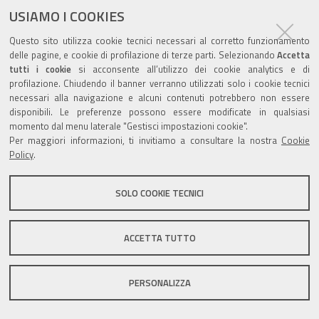
USIAMO I COOKIES
Questo sito utilizza cookie tecnici necessari al corretto funzionamento
delle pagine, e cookie di profilazione di terze parti. Selezionando
Accetta
tutti i cookie
si acconsente all’utilizzo dei cookie analytics e di
Valuta questo sito
profilazione. Chiudendo il banner verranno utilizzati solo i cookie tecnici
necessari alla navigazione e alcuni contenuti potrebbero non essere
disponibili. Le preferenze possono essere modificate in qualsiasi
momento dal menu laterale "Gestisci impostazioni cookie".
Per maggiori informazioni, ti invitiamo a consultare la nostra
Cookie
Policy
.
Sito istituzionale Comune di Zola Predosa
SOLO COOKIE TECNICI
Privacy policy
|
DPO
|
Accessibilità
ACCETTA TUTTO
PERSONALIZZA