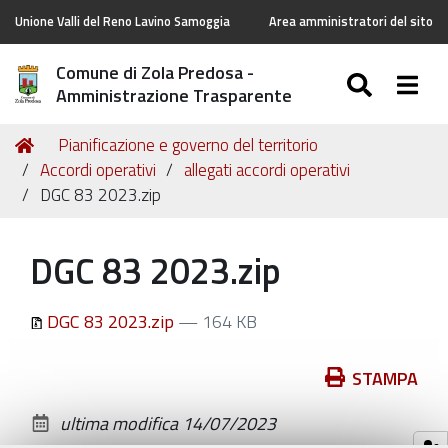
Unione Valli del Reno Lavino Samoggia
Area amministratori del sito
Comune di Zola Predosa -
SEARC
Togg
Amministrazione Trasparente
Tu
Home
Pianificazione e governo del territorio
sei
Accordi operativi
allegati accordi operativi
qui:
DGC 83 2023.zip
DGC 83 2023.zip
DGC 83 2023.zip
— 164 KB
Azioni
STAMPA
sul
ultima modifica
14/07/2023
documento