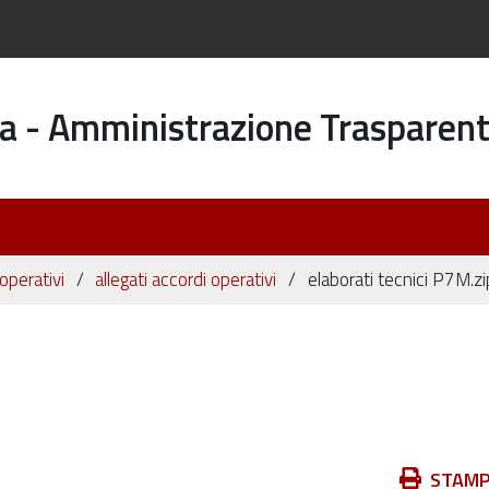
a - Amministrazione Trasparen
operativi
allegati accordi operativi
elaborati tecnici P7M.zi
Azioni
STAM