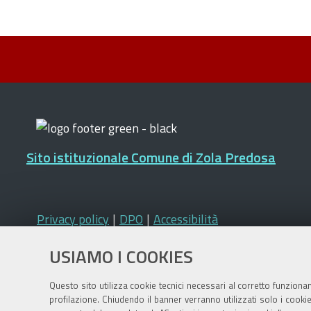
Sito istituzionale Comune di Zola Predosa
Privacy policy
|
DPO
|
Accessibilità
USIAMO I COOKIES
Questo sito utilizza cookie tecnici necessari al corretto funziona
profilazione. Chiudendo il banner verranno utilizzati solo i cook