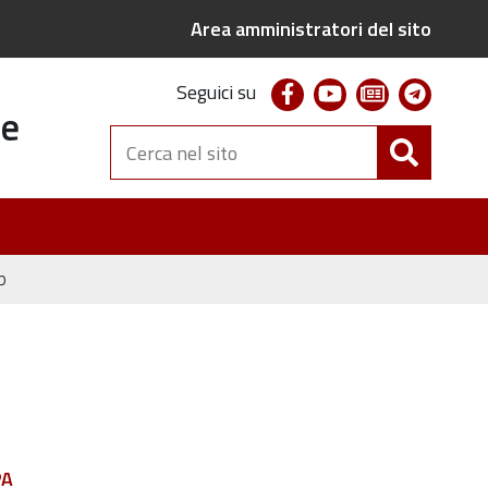
Area amministratori del sito
facebook
youtube
newsletter
telegr
Seguici su
te
Cerca
nel
sito
p
PA