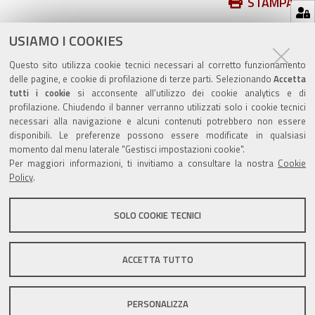
Azioni
STAMPA
sul
ultima modifica
07/01/2020
documento
USIAMO I COOKIES
Questo sito utilizza cookie tecnici necessari al corretto funzionamento
delle pagine, e cookie di profilazione di terze parti. Selezionando
Accetta
tutti i cookie
si acconsente all’utilizzo dei cookie analytics e di
profilazione. Chiudendo il banner verranno utilizzati solo i cookie tecnici
Valuta questo sito
necessari alla navigazione e alcuni contenuti potrebbero non essere
disponibili. Le preferenze possono essere modificate in qualsiasi
momento dal menu laterale "Gestisci impostazioni cookie".
Per maggiori informazioni, ti invitiamo a consultare la nostra
Cookie
Policy
.
SOLO COOKIE TECNICI
Sito istituzionale Comune di Zola Predosa
ACCETTA TUTTO
Privacy policy
|
DPO
|
Accessibilità
PERSONALIZZA