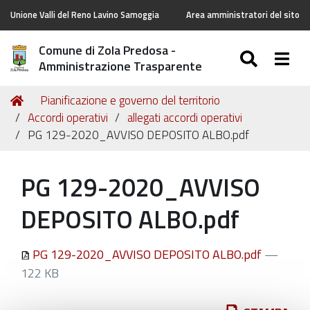
Unione Valli del Reno Lavino Samoggia
Area amministratori del sito
Comune di Zola Predosa -
SEARC
Togg
Amministrazione Trasparente
Tu
Home
Pianificazione e governo del territorio
sei
Accordi operativi
allegati accordi operativi
qui:
PG 129-2020_AVVISO DEPOSITO ALBO.pdf
PG 129-2020_AVVISO
DEPOSITO ALBO.pdf
PG 129-2020_AVVISO DEPOSITO ALBO.pdf
—
122 KB