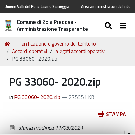
Unione Valli del Reno Lavino Samoggia
Area amministratori del sito
Comune di Zola Predosa -
SEARC
Togg
Amministrazione Trasparente
Tu
Home
Pianificazione e governo del territorio
sei
Accordi operativi
allegati accordi operativi
qui:
PG 33060- 2020.zip
PG 33060- 2020.zip
PG 33060- 2020.zip
— 275951 KB
Azioni
STAMPA
sul
ultima modifica
11/03/2021
documento