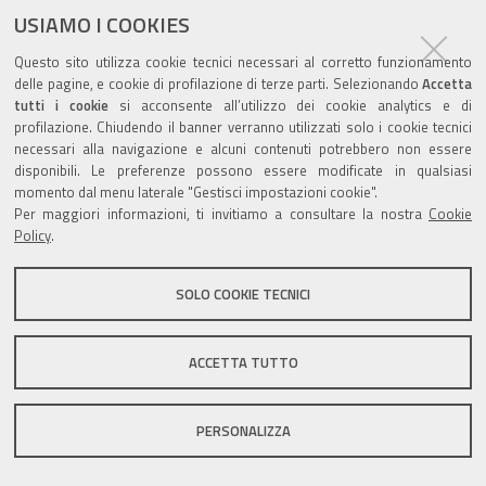
USIAMO I COOKIES
Questo sito utilizza cookie tecnici necessari al corretto funzionamento
delle pagine, e cookie di profilazione di terze parti. Selezionando
Accetta
tutti i cookie
si acconsente all’utilizzo dei cookie analytics e di
Valuta questo sito
profilazione. Chiudendo il banner verranno utilizzati solo i cookie tecnici
necessari alla navigazione e alcuni contenuti potrebbero non essere
disponibili. Le preferenze possono essere modificate in qualsiasi
momento dal menu laterale "Gestisci impostazioni cookie".
Per maggiori informazioni, ti invitiamo a consultare la nostra
Cookie
Policy
.
Sito istituzionale Comune di Zola Predosa
SOLO COOKIE TECNICI
Privacy policy
|
DPO
|
Accessibilità
ACCETTA TUTTO
PERSONALIZZA