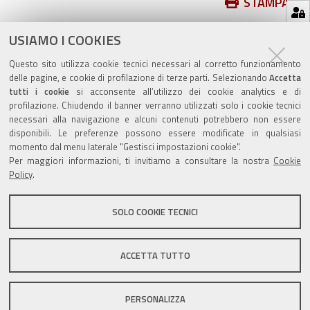
Azioni
STAMPA
sul
ultima modifica
16/09/2020
documento
USIAMO I COOKIES
Questo sito utilizza cookie tecnici necessari al corretto funzionamento
delle pagine, e cookie di profilazione di terze parti. Selezionando
Accetta
tutti i cookie
si acconsente all’utilizzo dei cookie analytics e di
profilazione. Chiudendo il banner verranno utilizzati solo i cookie tecnici
Valuta questo sito
necessari alla navigazione e alcuni contenuti potrebbero non essere
disponibili. Le preferenze possono essere modificate in qualsiasi
momento dal menu laterale "Gestisci impostazioni cookie".
Per maggiori informazioni, ti invitiamo a consultare la nostra
Cookie
Policy
.
SOLO COOKIE TECNICI
Sito istituzionale Comune di Zola Predosa
ACCETTA TUTTO
Privacy policy
|
DPO
|
Accessibilità
PERSONALIZZA