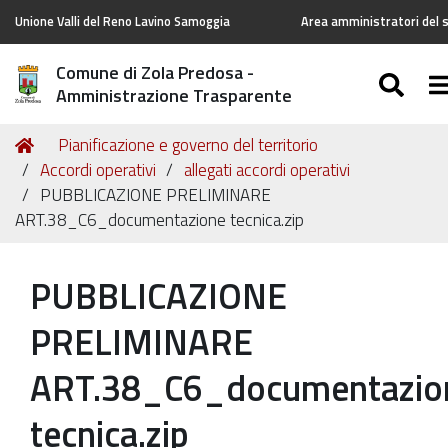
Unione Valli del Reno Lavino Samoggia
Area amministratori del s
Comune di Zola Predosa -
SEA
T
Amministrazione Trasparente
Tu
Home
Pianificazione e governo del territorio
sei
Accordi operativi
allegati accordi operativi
qui:
PUBBLICAZIONE PRELIMINARE
ART.38_C6_documentazione tecnica.zip
PUBBLICAZIONE
PRELIMINARE
ART.38_C6_documentazio
tecnica.zip