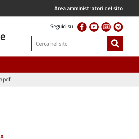
Area amministratori del sito
facebook
youtube
newsletter
telegr
Seguici su
te
Cerca
nel
sito
a.pdf
PA