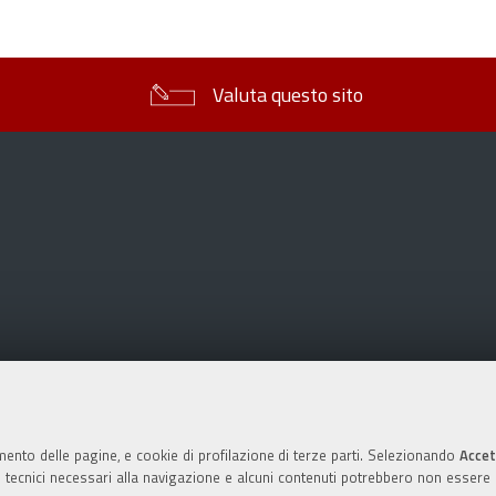
sul
documento
Valuta questo sito
mento delle pagine, e cookie di profilazione di terze parti. Selezionando
Accet
ie tecnici necessari alla navigazione e alcuni contenuti potrebbero non essere