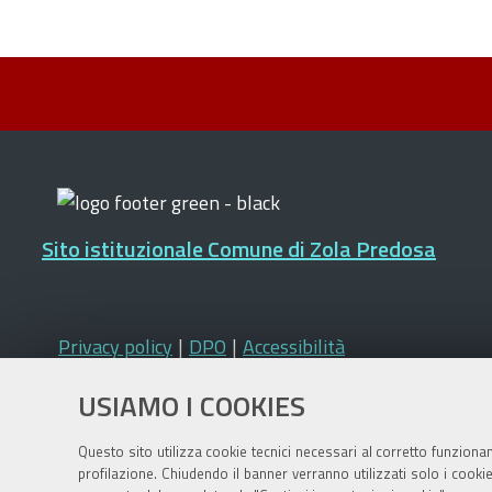
Sito istituzionale Comune di Zola Predosa
Privacy policy
|
DPO
|
Accessibilità
USIAMO I COOKIES
Questo sito utilizza cookie tecnici necessari al corretto funziona
profilazione. Chiudendo il banner verranno utilizzati solo i cook