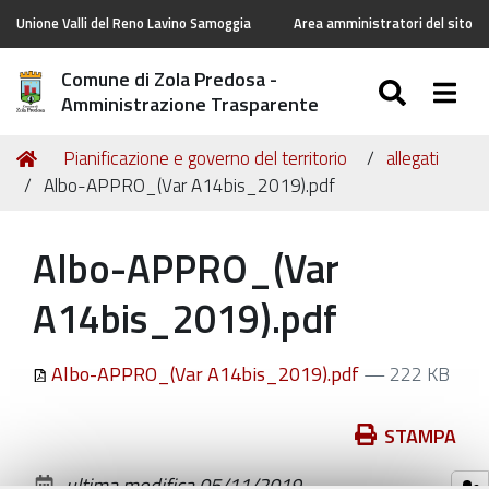
Unione Valli del Reno Lavino Samoggia
Area amministratori del sito
Comune di Zola Predosa -
SEARC
Togg
Amministrazione Trasparente
Tu
Home
Pianificazione e governo del territorio
allegati
sei
Albo-APPRO_(Var A14bis_2019).pdf
qui:
Albo-APPRO_(Var
A14bis_2019).pdf
Albo-APPRO_(Var A14bis_2019).pdf
— 222 KB
Azioni
STAMPA
sul
ultima modifica
05/11/2019