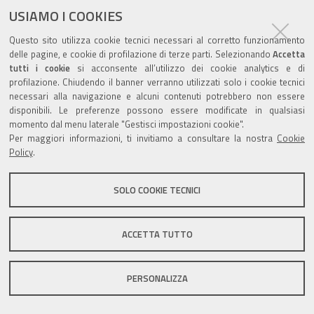
documento
USIAMO I COOKIES
Questo sito utilizza cookie tecnici necessari al corretto funzionamento
delle pagine, e cookie di profilazione di terze parti. Selezionando
Accetta
tutti i cookie
si acconsente all’utilizzo dei cookie analytics e di
profilazione. Chiudendo il banner verranno utilizzati solo i cookie tecnici
Valuta questo sito
necessari alla navigazione e alcuni contenuti potrebbero non essere
disponibili. Le preferenze possono essere modificate in qualsiasi
momento dal menu laterale "Gestisci impostazioni cookie".
Per maggiori informazioni, ti invitiamo a consultare la nostra
Cookie
Policy
.
Sito istituzionale Comune di Zola Predosa
SOLO COOKIE TECNICI
ACCETTA TUTTO
Privacy policy
|
DPO
|
Accessibilità
PERSONALIZZA