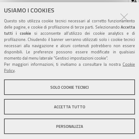
sul
ultima modifica
14/01/2021
documento
USIAMO I COOKIES
Questo sito utilizza cookie tecnici necessari al corretto funzionamento
delle pagine, e cookie di profilazione di terze parti. Selezionando
Accetta
tutti i cookie
si acconsente all’utilizzo dei cookie analytics e di
profilazione. Chiudendo il banner verranno utilizzati solo i cookie tecnici
Valuta questo sito
necessari alla navigazione e alcuni contenuti potrebbero non essere
disponibili. Le preferenze possono essere modificate in qualsiasi
momento dal menu laterale "Gestisci impostazioni cookie".
Per maggiori informazioni, ti invitiamo a consultare la nostra
Cookie
Policy
.
SOLO COOKIE TECNICI
Sito istituzionale Comune di Zola Predosa
ACCETTA TUTTO
Privacy policy
|
DPO
|
Accessibilità
PERSONALIZZA