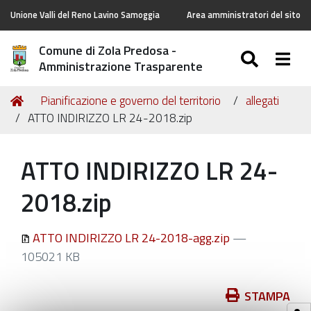
Unione Valli del Reno Lavino Samoggia
Area amministratori del sito
Comune di Zola Predosa -
SEARC
Togg
Amministrazione Trasparente
Tu
Home
Pianificazione e governo del territorio
allegati
sei
ATTO INDIRIZZO LR 24-2018.zip
qui:
ATTO INDIRIZZO LR 24-
2018.zip
ATTO INDIRIZZO LR 24-2018-agg.zip
—
105021 KB
Azioni
STAMPA