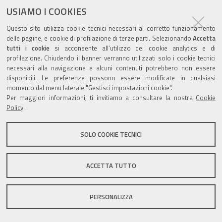
documento
USIAMO I COOKIES
Questo sito utilizza cookie tecnici necessari al corretto funzionamento
delle pagine, e cookie di profilazione di terze parti. Selezionando
Accetta
tutti i cookie
si acconsente all’utilizzo dei cookie analytics e di
profilazione. Chiudendo il banner verranno utilizzati solo i cookie tecnici
Valuta questo sito
necessari alla navigazione e alcuni contenuti potrebbero non essere
disponibili. Le preferenze possono essere modificate in qualsiasi
momento dal menu laterale "Gestisci impostazioni cookie".
Per maggiori informazioni, ti invitiamo a consultare la nostra
Cookie
Policy
.
Sito istituzionale Comune di Zola Predosa
SOLO COOKIE TECNICI
ACCETTA TUTTO
Privacy policy
|
DPO
|
Accessibilità
PERSONALIZZA