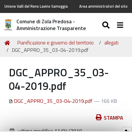
Unione Valli del Reno Lavino Samoggia
Area amministratori del sito
Comune di Zola Predosa -
SEARC
Togg
Amministrazione Trasparente
Tu
Home
Pianificazione e governo del territorio
allegati
sei
DGC_APPRO_35_03-04-2019.pdf
qui:
DGC_APPRO_35_03-
04-2019.pdf
DGC_APPRO_35_03-04-2019.pdf
— 166 KB
Azioni
STAMPA
sul
ultima modifica
11/04/2019