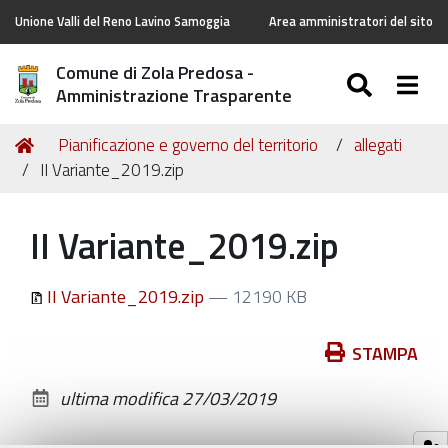
Unione Valli del Reno Lavino Samoggia
Area amministratori del sito
Comune di Zola Predosa -
SEARC
Togg
Amministrazione Trasparente
Tu
Home
Pianificazione e governo del territorio
allegati
sei
II Variante_2019.zip
qui:
II Variante_2019.zip
II Variante_2019.zip
— 12190 KB
Azioni
STAMPA
sul
ultima modifica
27/03/2019
documento