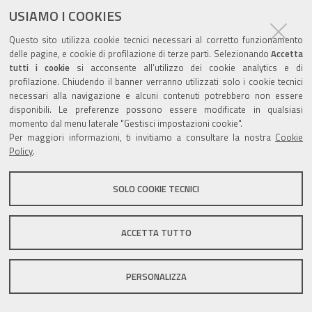
USIAMO I COOKIES
Questo sito utilizza cookie tecnici necessari al corretto funzionamento
Valuta questo sito
delle pagine, e cookie di profilazione di terze parti. Selezionando
Accetta
tutti i cookie
si acconsente all’utilizzo dei cookie analytics e di
profilazione. Chiudendo il banner verranno utilizzati solo i cookie tecnici
necessari alla navigazione e alcuni contenuti potrebbero non essere
disponibili. Le preferenze possono essere modificate in qualsiasi
momento dal menu laterale "Gestisci impostazioni cookie".
Per maggiori informazioni, ti invitiamo a consultare la nostra
Cookie
Sito istituzionale Comune di Zola Predosa
Policy
.
SOLO COOKIE TECNICI
Privacy policy
|
DPO
|
Accessibilità
ACCETTA TUTTO
PERSONALIZZA