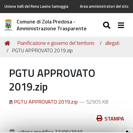
Unione Valli del Reno Lavino Samoggia
Area amministratori del sito
Comune di Zola Predosa -
SEARC
Togg
Amministrazione Trasparente
Tu
Home
Pianificazione e governo del territorio
allegati
sei
PGTU APPROVATO 2019.zip
qui:
PGTU APPROVATO
2019.zip
PGTU APPROVATO 2019.zip
— 52905 KB
Azioni
STAMPA
sul
ultima modifica
27/09/2019