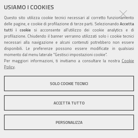
documento
USIAMO I COOKIES
Questo sito utilizza cookie tecnici necessari al corretto funzionamento
delle pagine, e cookie di profilazione di terze parti. Selezionando
Accetta
tutti i cookie
si acconsente all’utilizzo dei cookie analytics e di
profilazione. Chiudendo il banner verranno utilizzati solo i cookie tecnici
Valuta questo sito
necessari alla navigazione e alcuni contenuti potrebbero non essere
disponibili. Le preferenze possono essere modificate in qualsiasi
momento dal menu laterale "Gestisci impostazioni cookie".
Per maggiori informazioni, ti invitiamo a consultare la nostra
Cookie
Policy
.
Sito istituzionale Comune di Zola Predosa
SOLO COOKIE TECNICI
ACCETTA TUTTO
Privacy policy
|
DPO
|
Accessibilità
PERSONALIZZA