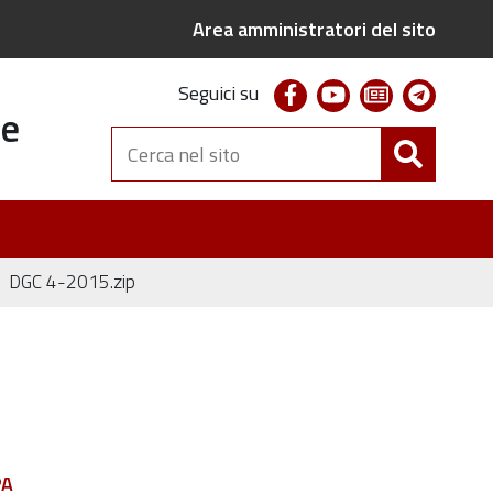
Area amministratori del sito
facebook
youtube
newsletter
telegr
Seguici su
te
Cerca
nel
sito
DGC 4-2015.zip
PA