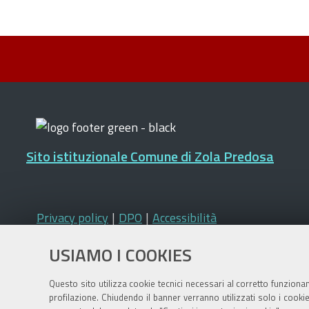
Sito istituzionale Comune di Zola Predosa
Privacy policy
|
DPO
|
Accessibilità
USIAMO I COOKIES
Questo sito utilizza cookie tecnici necessari al corretto funziona
profilazione. Chiudendo il banner verranno utilizzati solo i cook