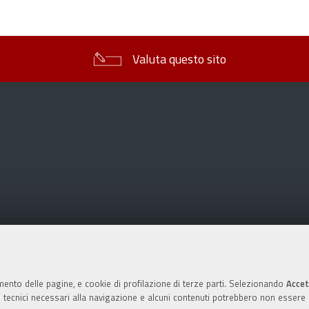
sul
documento
Valuta questo sito
mento delle pagine, e cookie di profilazione di terze parti. Selezionando
Accet
ie tecnici necessari alla navigazione e alcuni contenuti potrebbero non essere