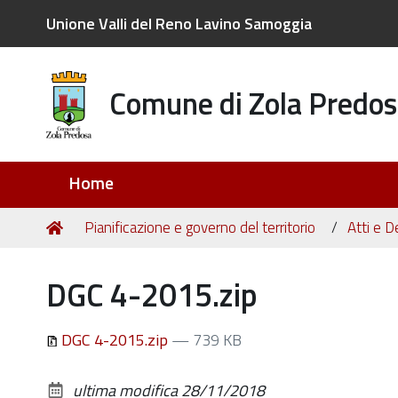
Unione Valli del Reno Lavino Samoggia
Comune di Zola Predos
Sezioni
Home
Tu
Home
Pianificazione e governo del territorio
Atti e D
sei
qui:
DGC 4-2015.zip
DGC 4-2015.zip
— 739 KB
ultima modifica
28/11/2018