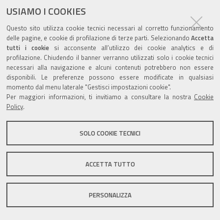
ultima modifica
28/11/2018
documento
USIAMO I COOKIES
Questo sito utilizza cookie tecnici necessari al corretto funzionamento
delle pagine, e cookie di profilazione di terze parti. Selezionando
Accetta
tutti i cookie
si acconsente all’utilizzo dei cookie analytics e di
profilazione. Chiudendo il banner verranno utilizzati solo i cookie tecnici
Valuta questo sito
necessari alla navigazione e alcuni contenuti potrebbero non essere
disponibili. Le preferenze possono essere modificate in qualsiasi
momento dal menu laterale "Gestisci impostazioni cookie".
Per maggiori informazioni, ti invitiamo a consultare la nostra
Cookie
Policy
.
Sito istituzionale Comune di Zola Predosa
SOLO COOKIE TECNICI
ACCETTA TUTTO
Privacy policy
|
DPO
|
Accessibilità
PERSONALIZZA