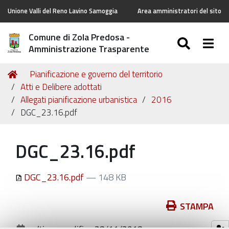
Unione Valli del Reno Lavino Samoggia
Area amministratori del sito
Comune di Zola Predosa -
SEARC
Togg
Amministrazione Trasparente
Tu
Home
Pianificazione e governo del territorio
sei
Atti e Delibere adottati
qui:
Allegati pianificazione urbanistica
2016
DGC_23.16.pdf
DGC_23.16.pdf
DGC_23.16.pdf
— 148 KB
Azioni
STAMPA
sul