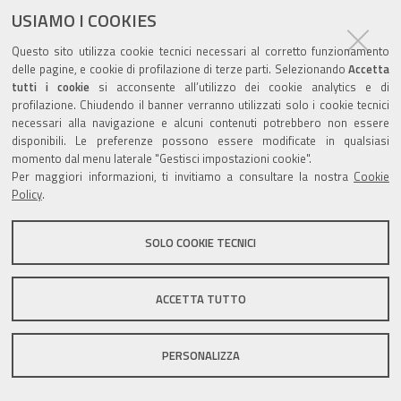
ultima modifica
28/11/2018
documento
USIAMO I COOKIES
Questo sito utilizza cookie tecnici necessari al corretto funzionamento
delle pagine, e cookie di profilazione di terze parti. Selezionando
Accetta
tutti i cookie
si acconsente all’utilizzo dei cookie analytics e di
profilazione. Chiudendo il banner verranno utilizzati solo i cookie tecnici
Valuta questo sito
necessari alla navigazione e alcuni contenuti potrebbero non essere
disponibili. Le preferenze possono essere modificate in qualsiasi
momento dal menu laterale "Gestisci impostazioni cookie".
Per maggiori informazioni, ti invitiamo a consultare la nostra
Cookie
Policy
.
Sito istituzionale Comune di Zola Predosa
SOLO COOKIE TECNICI
ACCETTA TUTTO
Privacy policy
|
DPO
|
Accessibilità
PERSONALIZZA