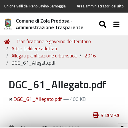
Unione Valli del Reno Lavino Samoggia
Area amministratori del sito
Comune di Zola Predosa -
SEARC
Togg
Amministrazione Trasparente
Tu
Home
Pianificazione e governo del territorio
sei
Atti e Delibere adottati
qui:
Allegati pianificazione urbanistica
2016
DGC_61_Allegato.pdf
DGC_61_Allegato.pdf
DGC_61_Allegato.pdf
— 400 KB
Azioni
STAMPA
sul