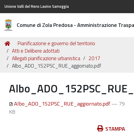
Unione Valli del Reno Lavino Samoggia
Comune di Zola Predosa - Amministrazione Trasp
Tu
Home
Pianificazione e governo del territorio
sei
Atti e Delibere adottati
qui:
Allegati pianificazione urbanistica
2017
Albo_ADO_152PSC_RUE_aggiornato.pdf
Albo_ADO_152PSC_RUE_a
Albo_ADO_152PSC_RUE_aggiornato.pdf
— 79
KB
Azioni
STAMPA