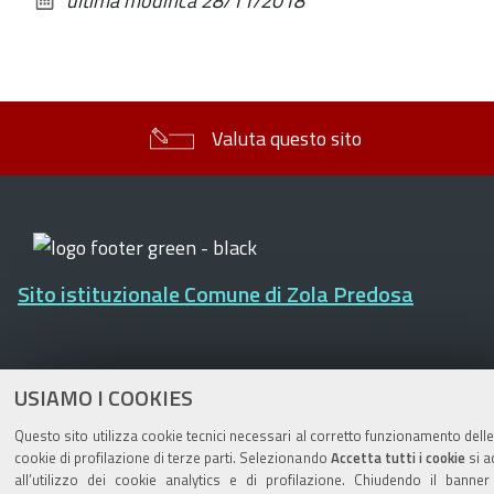
ultima modifica
28/11/2018
documento
Valuta questo sito
Sito istituzionale Comune di Zola Predosa
Privacy policy
|
DPO
|
Accessibilità
USIAMO I COOKIES
Questo sito utilizza cookie tecnici necessari al corretto funzionamento delle
cookie di profilazione di terze parti. Selezionando
Accetta tutti i cookie
si a
all’utilizzo dei cookie analytics e di profilazione. Chiudendo il banne