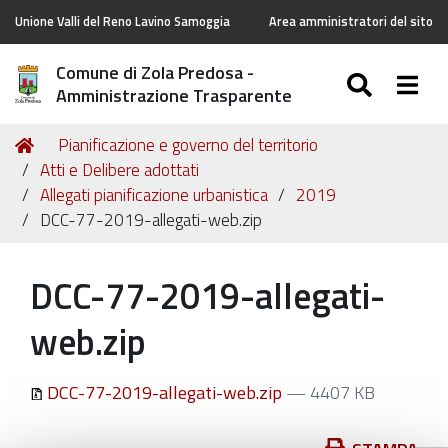
Unione Valli del Reno Lavino Samoggia
Area amministratori del sito
Comune di Zola Predosa -
SEARC
Togg
Amministrazione Trasparente
Tu
Home
Pianificazione e governo del territorio
sei
Atti e Delibere adottati
qui:
Allegati pianificazione urbanistica
2019
DCC-77-2019-allegati-web.zip
DCC-77-2019-allegati-
web.zip
DCC-77-2019-allegati-web.zip
— 4407 KB