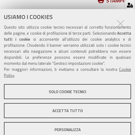
Azioni
STAMPA
sul
ultima modifica
01/10/2019
documento
USIAMO I COOKIES
Questo sito utilizza cookie tecnici necessari al corretto funzionamento
delle pagine, e cookie di profilazione di terze parti. Selezionando
Accetta
tutti i cookie
si acconsente all’utilizzo dei cookie analytics e di
profilazione. Chiudendo il banner verranno utilizzati solo i cookie tecnici
Valuta questo sito
necessari alla navigazione e alcuni contenuti potrebbero non essere
disponibili. Le preferenze possono essere modificate in qualsiasi
momento dal menu laterale "Gestisci impostazioni cookie".
Per maggiori informazioni, ti invitiamo a consultare la nostra
Cookie
Policy
.
SOLO COOKIE TECNICI
Sito istituzionale Comune di Zola Predosa
ACCETTA TUTTO
Privacy policy
|
DPO
|
Accessibilità
PERSONALIZZA