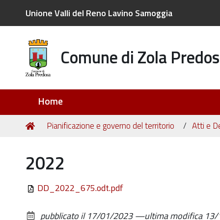
Unione Valli del Reno Lavino Samoggia
Comune di Zola Predos
Sezioni
Home
Tu
Home
Pianificazione e governo del territorio
Atti e D
sei
qui:
2022
DD_2022_675.odt.pdf
pubblicato il
17/01/2023
—
ultima modifica
13/