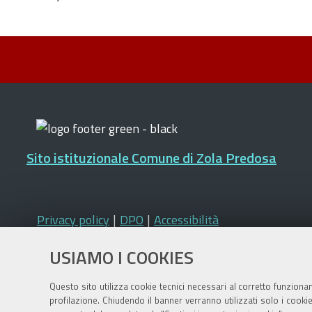
Sito istituzionale Comune di Zola Predosa
Privacy policy
|
DPO
|
Accessibilità
USIAMO I COOKIES
Questo sito utilizza cookie tecnici necessari al corretto funziona
profilazione. Chiudendo il banner verranno utilizzati solo i cook