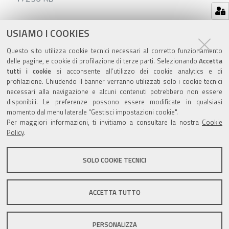
Azioni
STAMPA
USIAMO I COOKIES
sul
ultima modifica
05/09/2025
Questo sito utilizza cookie tecnici necessari al corretto funzionamento
documento
delle pagine, e cookie di profilazione di terze parti. Selezionando
Accetta
tutti i cookie
si acconsente all’utilizzo dei cookie analytics e di
profilazione. Chiudendo il banner verranno utilizzati solo i cookie tecnici
necessari alla navigazione e alcuni contenuti potrebbero non essere
disponibili. Le preferenze possono essere modificate in qualsiasi
momento dal menu laterale "Gestisci impostazioni cookie".
Valuta questo sito
Per maggiori informazioni, ti invitiamo a consultare la nostra
Cookie
Policy
.
SOLO COOKIE TECNICI
Sito istituzionale Comune di Zola Predosa
ACCETTA TUTTO
PERSONALIZZA