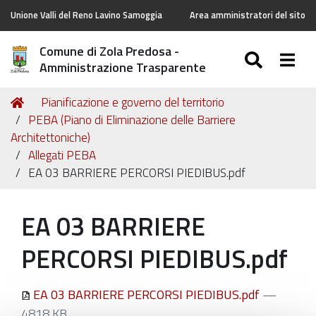
Unione Valli del Reno Lavino Samoggia
Area amministratori del sito
Comune di Zola Predosa -
SEARC
Togg
Amministrazione Trasparente
Tu
Home
Pianificazione e governo del territorio
sei
PEBA (Piano di Eliminazione delle Barriere
qui:
Architettoniche)
Allegati PEBA
EA 03 BARRIERE PERCORSI PIEDIBUS.pdf
EA 03 BARRIERE
PERCORSI PIEDIBUS.pdf
EA 03 BARRIERE PERCORSI PIEDIBUS.pdf
—
4818 KB