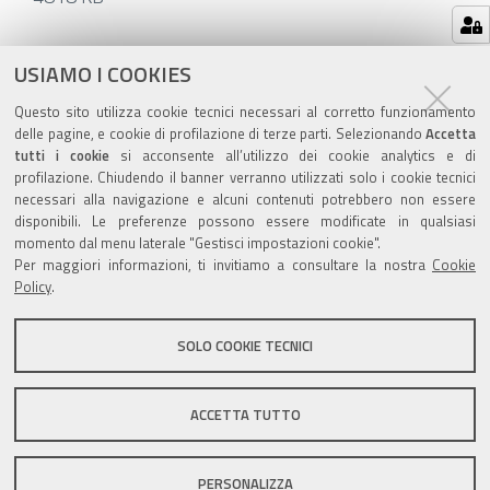
Azioni
STAMPA
USIAMO I COOKIES
sul
ultima modifica
05/09/2025
Questo sito utilizza cookie tecnici necessari al corretto funzionamento
documento
delle pagine, e cookie di profilazione di terze parti. Selezionando
Accetta
tutti i cookie
si acconsente all’utilizzo dei cookie analytics e di
profilazione. Chiudendo il banner verranno utilizzati solo i cookie tecnici
necessari alla navigazione e alcuni contenuti potrebbero non essere
disponibili. Le preferenze possono essere modificate in qualsiasi
Valuta questo sito
momento dal menu laterale "Gestisci impostazioni cookie".
Per maggiori informazioni, ti invitiamo a consultare la nostra
Cookie
Policy
.
SOLO COOKIE TECNICI
Sito istituzionale Comune di Zola Predosa
ACCETTA TUTTO
PERSONALIZZA