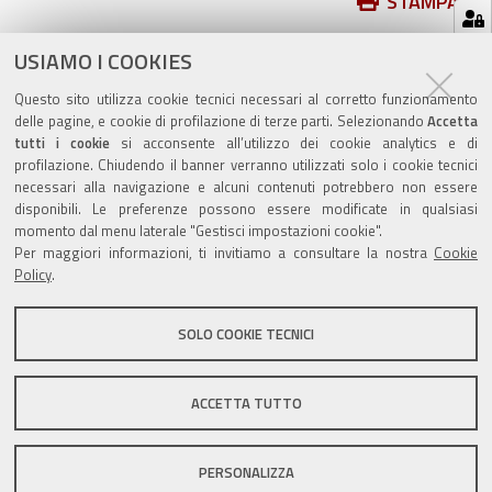
Azioni
STAMPA
sul
ultima modifica
05/09/2025
documento
USIAMO I COOKIES
Questo sito utilizza cookie tecnici necessari al corretto funzionamento
delle pagine, e cookie di profilazione di terze parti. Selezionando
Accetta
tutti i cookie
si acconsente all’utilizzo dei cookie analytics e di
profilazione. Chiudendo il banner verranno utilizzati solo i cookie tecnici
Valuta questo sito
necessari alla navigazione e alcuni contenuti potrebbero non essere
disponibili. Le preferenze possono essere modificate in qualsiasi
momento dal menu laterale "Gestisci impostazioni cookie".
Per maggiori informazioni, ti invitiamo a consultare la nostra
Cookie
Policy
.
SOLO COOKIE TECNICI
Sito istituzionale Comune di Zola Predosa
ACCETTA TUTTO
Privacy policy
|
DPO
|
Accessibilità
PERSONALIZZA