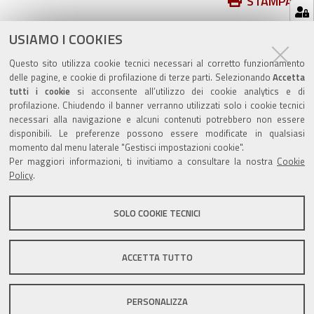
Azioni
STAMPA
sul
ultima modifica
05/09/2025
documento
USIAMO I COOKIES
Questo sito utilizza cookie tecnici necessari al corretto funzionamento
delle pagine, e cookie di profilazione di terze parti. Selezionando
Accetta
tutti i cookie
si acconsente all’utilizzo dei cookie analytics e di
profilazione. Chiudendo il banner verranno utilizzati solo i cookie tecnici
Valuta questo sito
necessari alla navigazione e alcuni contenuti potrebbero non essere
disponibili. Le preferenze possono essere modificate in qualsiasi
momento dal menu laterale "Gestisci impostazioni cookie".
Per maggiori informazioni, ti invitiamo a consultare la nostra
Cookie
Policy
.
SOLO COOKIE TECNICI
Sito istituzionale Comune di Zola Predosa
ACCETTA TUTTO
Privacy policy
|
DPO
|
Accessibilità
PERSONALIZZA