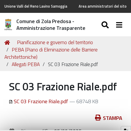
Unione Valli del Reno Lavino Samoggia
Area amministratori del sito
Comune di Zola Predosa -
SEARC
Togg
Amministrazione Trasparente
Tu
Home
Pianificazione e governo del territorio
sei
PEBA (Piano di Eliminazione delle Barriere
qui:
Architettoniche)
Allegati PEBA
SC 03 Frazione Riale.pdf
SC 03 Frazione Riale.pdf
SC 03 Frazione Riale.pdf
— 68748 KB
Azioni
STAMPA
sul