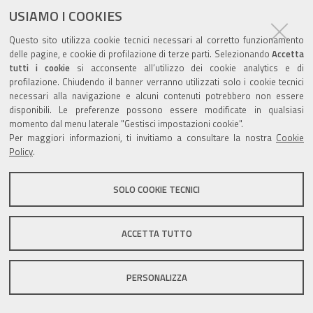
ultima modifica
05/09/2025
documento
USIAMO I COOKIES
Questo sito utilizza cookie tecnici necessari al corretto funzionamento
delle pagine, e cookie di profilazione di terze parti. Selezionando
Accetta
tutti i cookie
si acconsente all’utilizzo dei cookie analytics e di
profilazione. Chiudendo il banner verranno utilizzati solo i cookie tecnici
Valuta questo sito
necessari alla navigazione e alcuni contenuti potrebbero non essere
disponibili. Le preferenze possono essere modificate in qualsiasi
momento dal menu laterale "Gestisci impostazioni cookie".
Per maggiori informazioni, ti invitiamo a consultare la nostra
Cookie
Policy
.
Sito istituzionale Comune di Zola Predosa
SOLO COOKIE TECNICI
ACCETTA TUTTO
Privacy policy
|
DPO
|
Accessibilità
PERSONALIZZA