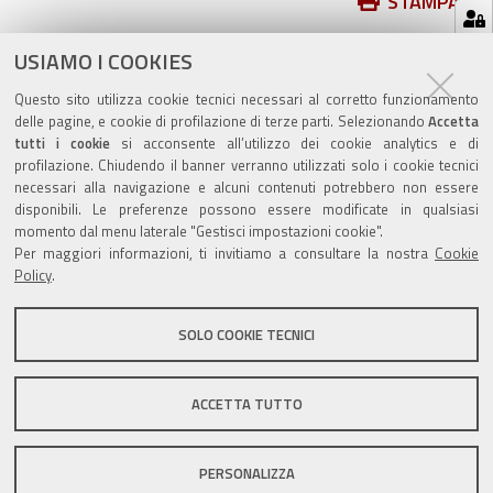
Azioni
STAMPA
sul
ultima modifica
05/09/2025
documento
USIAMO I COOKIES
Questo sito utilizza cookie tecnici necessari al corretto funzionamento
delle pagine, e cookie di profilazione di terze parti. Selezionando
Accetta
tutti i cookie
si acconsente all’utilizzo dei cookie analytics e di
profilazione. Chiudendo il banner verranno utilizzati solo i cookie tecnici
Valuta questo sito
necessari alla navigazione e alcuni contenuti potrebbero non essere
disponibili. Le preferenze possono essere modificate in qualsiasi
momento dal menu laterale "Gestisci impostazioni cookie".
Per maggiori informazioni, ti invitiamo a consultare la nostra
Cookie
Policy
.
SOLO COOKIE TECNICI
Sito istituzionale Comune di Zola Predosa
ACCETTA TUTTO
Privacy policy
|
DPO
|
Accessibilità
PERSONALIZZA