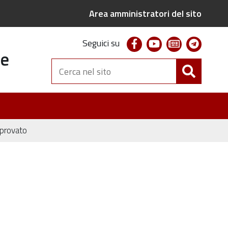
Area amministratori del sito
facebook
youtube
newsletter
telegr
Seguici su
te
Cerca
nel
sito
provato