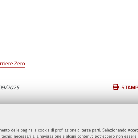
rriere Zero
Azioni
09/2025
STAM
sul
documento
Valuta questo sito
mento delle pagine, e cookie di profilazione di terze parti. Selezionando
Accet
ie tecnici necessari alla navigazione e alcuni contenuti potrebbero non essere